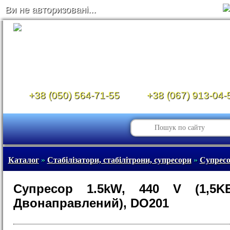
Ви не авторизовані...
+38 (050) 564-71-55
+38 (067) 913-04-
Каталог
»
Стабілізатори, стабілітрони, супресори
»
Супрес
Супресор 1.5kW, 440 V (1,5KE
Двонаправлений), DO201