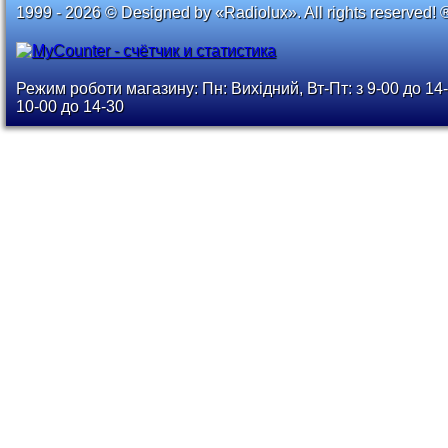
1999 - 2026 © Designed by «Radiolux». All rights reserved! 
Режим роботи магазину: Пн: Вихідний, Вт-Пт: з 9-00 до 14-
10-00 до 14-30