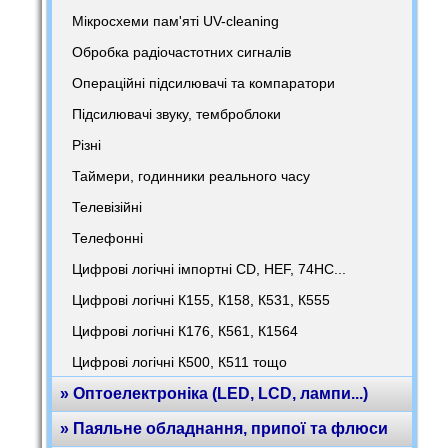
Мікросхеми пам'яті UV-cleaning
Обробка радіочастотних сигналів
Операційні підсилювачі та компаратори
Підсилювачі звуку, темброблоки
Різні
Таймери, годинники реального часу
Телевізійні
Телефонні
Цифрові логічні імпортні CD, HEF, 74HC...
Цифрові логічні К155, К158, К531, К555
Цифрові логічні К176, К561, К1564
Цифрові логічні К500, К511 тощо
» Оптоелектроніка (LED, LCD, лампи...)
» Паяльне обладнання, припої та флюси