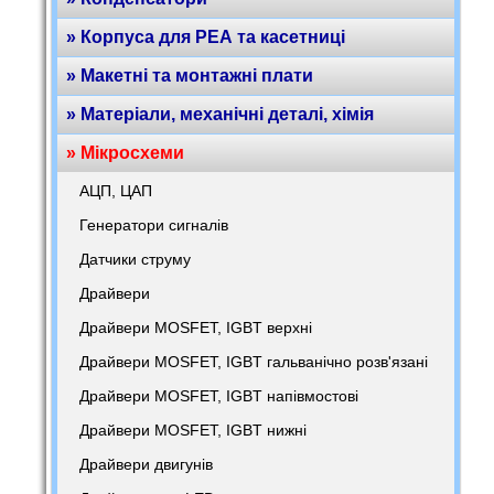
» Корпуса для РЕА та касетниці
» Макетні та монтажні плати
» Матеріали, механічні деталі, хімія
» Мікросхеми
АЦП, ЦАП
Генератори сигналів
Датчики струму
Драйвери
Драйвери MOSFET, IGBT верхні
Драйвери MOSFET, IGBT гальванічно розв'язані
Драйвери MOSFET, IGBT напівмостові
Драйвери MOSFET, IGBT нижні
Драйвери двигунів