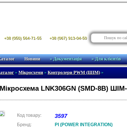
+38 (050) 564-71-55
+38 (067) 913-04-50
Каталог
Новини
» Документація
» Для клієнтів
аталог
»
Мікросхеми
»
Контролери PWM (ШІМ)
»
Мікросхема LNK306GN (SMD-8B) ШІМ
Код товару:
3597
Бренд:
PI (POWER INTEGRATION)