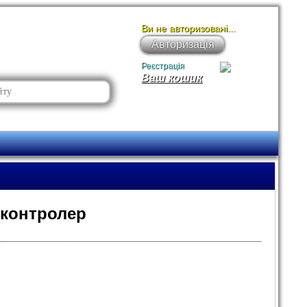
Ви не авторизовані...
Авторизація
Реєстрація
Ваш кошик
-контролер