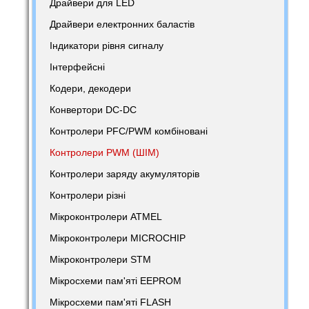
Драйвери для LED
Драйвери електронних баластів
Індикатори рівня сигналу
Інтерфейсні
Кодери, декодери
Конвертори DC-DC
Контролери PFC/PWM комбіновані
Контролери PWM (ШІМ)
Контролери заряду акумуляторів
Контролери різні
Мікроконтролери ATMEL
Мікроконтролери MICROCHIP
Мікроконтролери STM
Мікросхеми пам'яті EEPROM
Мікросхеми пам'яті FLASH