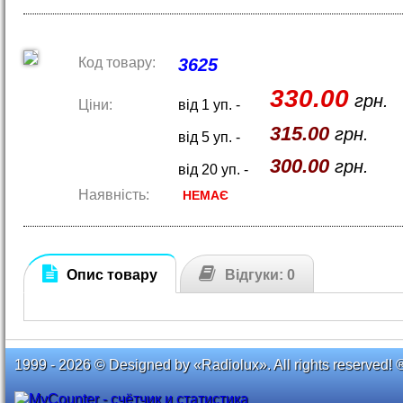
Код товару:
3625
330.00
грн.
Ціни:
від 1 уп. -
315.00
грн.
від 5 уп. -
300.00
грн.
від 20 уп. -
Наявність:
НЕМАЄ
Опис товару
Відгуки: 0
1999 - 2026 © Designed by «Radiolux». All rights reserved! 