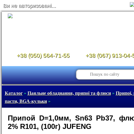
Ви не авторизовані...
+38 (050) 564-71-55
+38 (067) 913-04-
Каталог
»
Паяльне обладнання, припої та флюси
»
Припої, 
пасти, BGA-кульки
»
Припой D=1,0мм, Sn63 Pb37, фл
2% R101, (100г) JUFENG