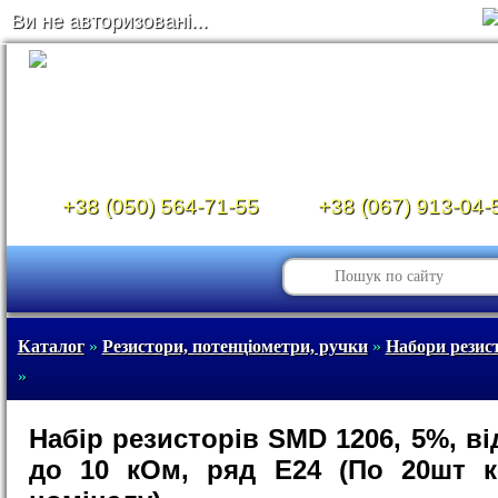
Ви не авторизовані...
+38 (050) 564-71-55
+38 (067) 913-04-
Каталог
»
Резистори, потенціометри, ручки
»
Набори резист
»
Набір резисторів SMD 1206, 5%, ві
до 10 кОм, ряд Е24 (По 20шт к