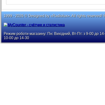
1999 - 2026 © Designed by «Radiolux». All rights reserved! 
Режим роботи магазину: Пн: Вихідний, Вт-Пт: з 9-00 до 14-
10-00 до 14-30