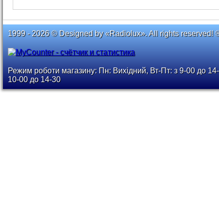
1999 - 2026 © Designed by «Radiolux». All rights reserved! 
Режим роботи магазину: Пн: Вихідний, Вт-Пт: з 9-00 до 14-
10-00 до 14-30