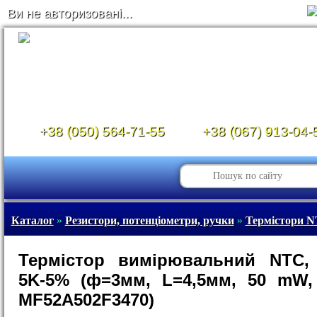
Ви не авторизовані...
+38 (050) 564-71-55
+38 (067) 913-04-
Каталог
»
Резистори, потенціометри, ручки
»
Термістори 
Термістор вимірювальний NTC,
5K-5% (ф=3мм, L=4,5мм, 50 mW,
MF52A502F3470)