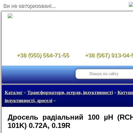
Ви не авторизовані...
+38 (050) 564-71-55
+38 (067) 913-04-
Каталог
»
Трансформатори, осердя, індуктивності
»
Котуш
індуктивності, дроселі
»
Дросель радіальний 100 µH (RC
101K) 0.72A, 0.19R