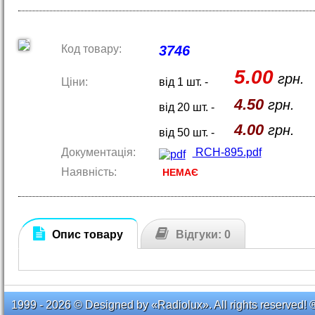
Код товару:
3746
5.00
грн.
Ціни:
від 1 шт. -
4.50
грн.
від 20 шт. -
4.00
грн.
від 50 шт. -
Документація:
RCH-895.pdf
Наявність:
НЕМАЄ
Опис товару
Відгуки: 0
1999 - 2026 © Designed by «Radiolux». All rights reserved! 