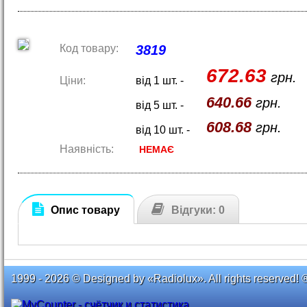
Код товару:
3819
672.63
грн.
Ціни:
від 1 шт. -
640.66
грн.
від 5 шт. -
608.68
грн.
від 10 шт. -
Наявність:
НЕМАЄ
Опис товару
Відгуки: 0
1999 - 2026 © Designed by «Radiolux». All rights reserved! 