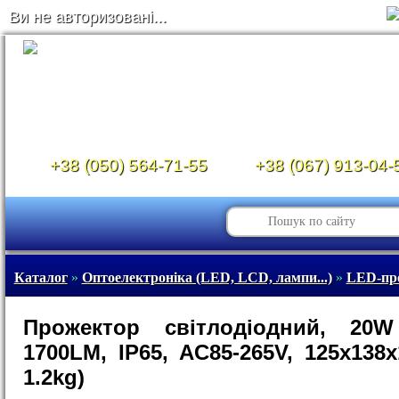
Ви не авторизовані...
+38 (050) 564-71-55
+38 (067) 913-04-
Каталог
»
Оптоелектроніка (LED, LCD, лампи...)
»
LED-пр
Прожектор світлодіодний, 20W 
1700LM, IP65, AC85-265V, 125x138
1.2kg)