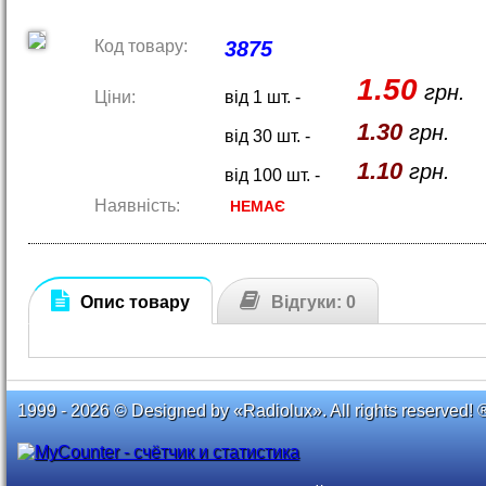
Код товару:
3875
1.50
грн.
Ціни:
від 1 шт. -
1.30
грн.
від 30 шт. -
1.10
грн.
від 100 шт. -
Наявність:
НЕМАЄ
Опис товару
Відгуки: 0
1999 - 2026 © Designed by «Radiolux». All rights reserved! 