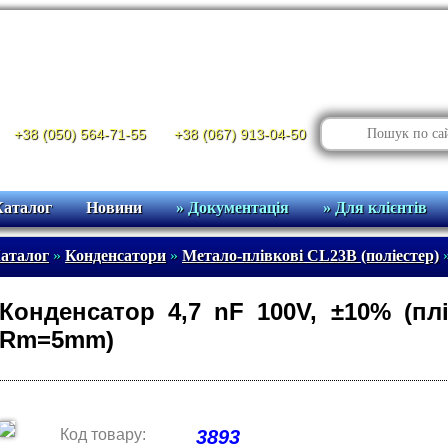
+38 (050) 564-71-55
+38 (067) 913-04-50
Каталог
Новини
» Документація
» Для клієнтів
аталог
»
Конденсатори
»
Метало-плівкові CL23B (поліестер)
Конденсатор 4,7 nF 100V, ±10% (пл
Rm=5mm)
Код товару:
3893