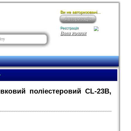
Ви не авторизовані...
Авторизація
Реєстрація
Ваш кошик
»
івковий поліестеровий CL-23B,