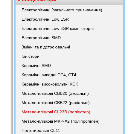
Електролітичні (загального призначення)
Електролітичні Low ESR
Електролітичні Low ESR комп'ютерні
Електролітичні SMD
Змінні та підстроювальні
Іоністори
Керамічні SMD
Керамічні виводні CC4, CT4
Керамічні високовольтні KCK
Метало-плівкові CBB20 (аксіальні)
Метало-плівкові CBB22 (радіальні)
Метало-плівкові CL23B (поліестер)
Метало-плівкові MKP-X2 (поліпропілен)
Полістирольні CL11