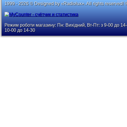
1999 - 2026 © Designed by «Radiolux». All rights reserved! 
Режим роботи магазину: Пн: Вихідний, Вт-Пт: з 9-00 до 14-
10-00 до 14-30