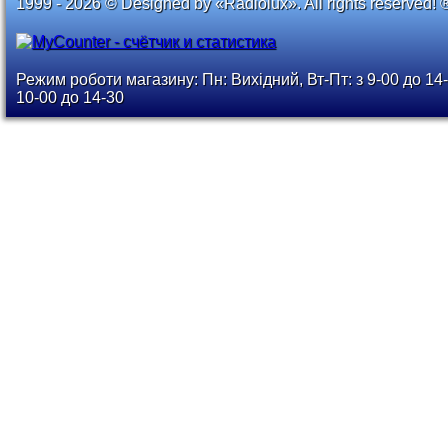
1999 - 2026 © Designed by «Radiolux». All rights reserved! 
Режим роботи магазину: Пн: Вихідний, Вт-Пт: з 9-00 до 14-
10-00 до 14-30