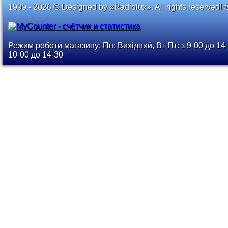
1999 - 2026 © Designed by «Radiolux». All rights reserved! 
Режим роботи магазину: Пн: Вихідний, Вт-Пт: з 9-00 до 14-
10-00 до 14-30