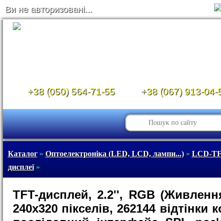
Ви не авторизовані...
+38 (050) 564-71-55
+38 (067) 913-04-
Каталог
»
Оптоелектроніка (LED, LCD, лампи...)
»
LCD-TF
дисплеї
»
TFT-дисплей, 2.2'', RGB (Живлення
240x320 пікселів, 262144 відтінки 