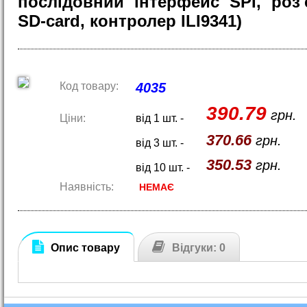
послідовний інтерфейс SPI, роз
SD-card, контролер ILI9341)
Код товару:
4035
390.79
грн.
Ціни:
від 1 шт. -
370.66
грн.
від 3 шт. -
350.53
грн.
від 10 шт. -
Наявність:
НЕМАЄ
Опис товару
Відгуки: 0