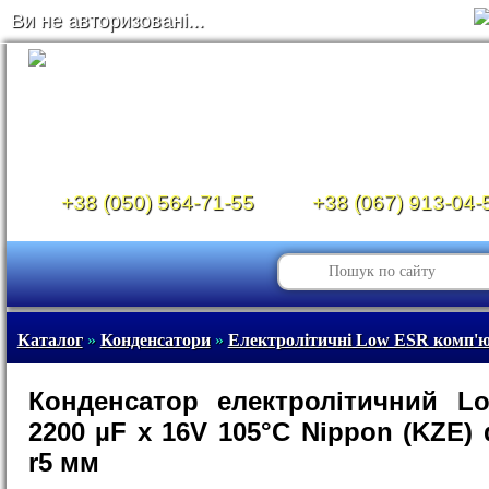
Ви не авторизовані...
+38 (050) 564-71-55
+38 (067) 913-04-
Каталог
»
Конденсатори
»
Електролітичні Low ESR комп'ю
Конденсатор електролітичний L
2200 µF x 16V 105°C Nippon (KZE) 
r5 мм