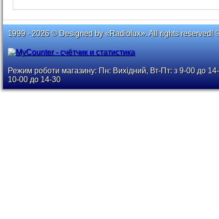
1999 - 2026 © Designed by «Radiolux». All rights reserved! 
Режим роботи магазину: Пн: Вихідний, Вт-Пт: з 9-00 до 14-
10-00 до 14-30