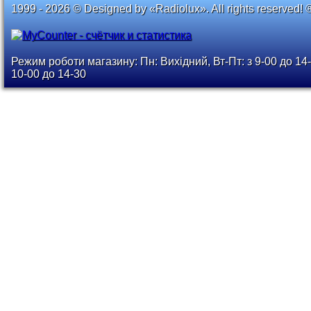
1999 - 2026 © Designed by «Radiolux». All rights reserved! 
Режим роботи магазину: Пн: Вихідний, Вт-Пт: з 9-00 до 14-
10-00 до 14-30