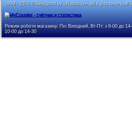
1999 - 2026 © Designed by «Radiolux». All rights reserved! 
Режим роботи магазину: Пн: Вихідний, Вт-Пт: з 9-00 до 14-
10-00 до 14-30