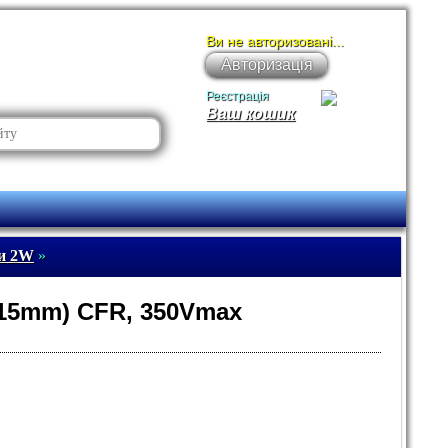
Ви не авторизовані...
Авторизація
Реєстрація
Ваш кошик
ри 2W
»
=15mm) CFR, 350Vmax