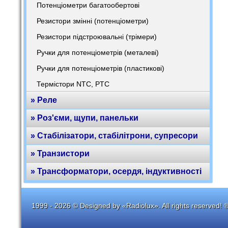
Потенціометри багатообертові
Резистори змінні (потенціометри)
Резистори підстроювальні (трімери)
Ручки для потенціометрів (металеві)
Ручки для потенціометрів (пластикові)
Термістори NTC, PTC
» Реле
» Роз'єми, щупи, панельки
» Стабілізатори, стабілітрони, супресори
» Транзистори
» Трансформатори, осердя, індуктивності
1999 - 2026 © Designed by «Radiolux». All rights reserved! 