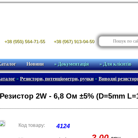
+38 (050) 564-71-55
+38 (067) 913-04-50
Каталог
Новини
» Документація
» Для клієнтів
аталог
»
Резистори, потенціометри, ручки
»
Виводні резисто
Резистор 2W - 6,8 Ом ±5% (D=5mm L
Код товару:
4124
2.00