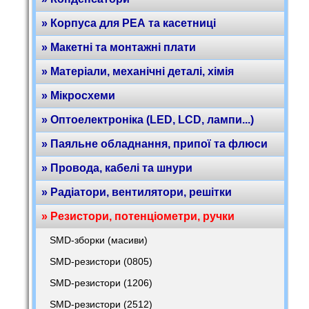
» Корпуса для РЕА та касетниці
» Макетні та монтажні плати
» Матеріали, механічні деталі, хімія
» Мікросхеми
» Оптоелектроніка (LED, LCD, лампи...)
» Паяльне обладнання, припої та флюси
» Провода, кабелі та шнури
» Радіатори, вентилятори, решітки
» Резистори, потенціометри, ручки
SMD-зборки (масиви)
SMD-резистори (0805)
SMD-резистори (1206)
SMD-резистори (2512)