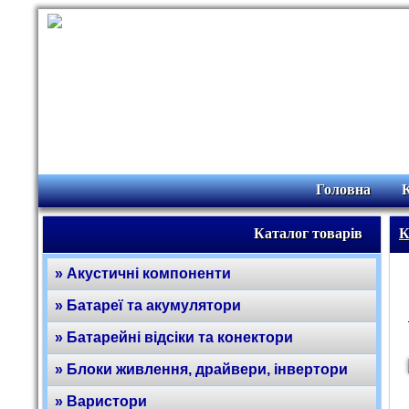
Головна
Каталог товарів
К
» Акустичні компоненти
» Батареї та акумулятори
» Батарейні відсіки та конектори
» Блоки живлення, драйвери, інвертори
» Варистори