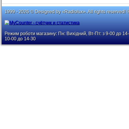
1999 - 2026 © Designed by «Radiolux». All rights reserved! 
Режим роботи магазину: Пн: Вихідний, Вт-Пт: з 9-00 до 14-
10-00 до 14-30