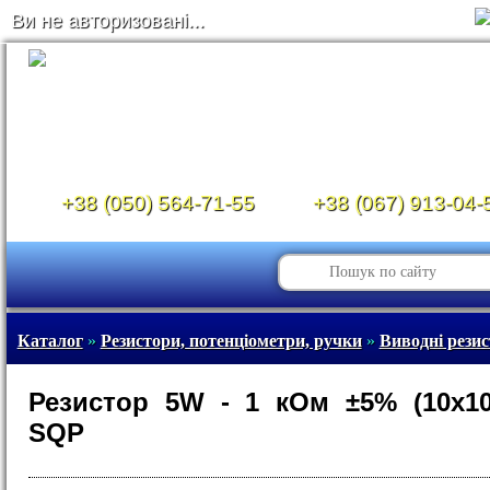
Ви не авторизовані...
+38 (050) 564-71-55
+38 (067) 913-04-
Каталог
»
Резистори, потенціометри, ручки
»
Виводні рези
Резистор 5W - 1 кОм ±5% (10х1
SQP