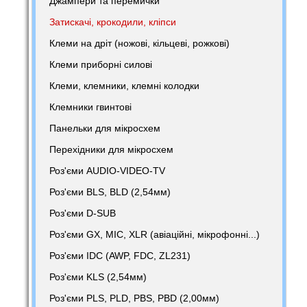
Джампери та перемички
Затискачі, крокодили, кліпси
Клеми на дріт (ножові, кільцеві, рожкові)
Клеми приборні силові
Клеми, клемники, клемні колодки
Клемники гвинтові
Панельки для мікросхем
Перехідники для мікросхем
Роз'єми AUDIO-VIDEO-TV
Роз'єми BLS, BLD (2,54мм)
Роз'єми D-SUB
Роз'єми GX, MIC, XLR (авіаційні, мікрофонні...)
Роз'єми IDC (AWP, FDC, ZL231)
Роз'єми KLS (2,54мм)
Роз'єми PLS, PLD, PBS, PBD (2,00мм)