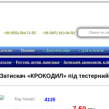
+38 (050) 564-71-55
+38 (067) 913-04-50
Каталог
Новини
» Документація
» Для клієнтів
аталог
»
Роз'єми, щупи, панельки
»
Затискачі, крокодили, клі
Затискач «КРОКОДИЛ» під тестерний 
Код товару:
4135
7.50