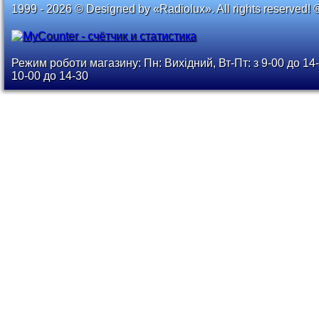
1999 - 2026 © Designed by «Radiolux». All rights reserved! 
Режим роботи магазину: Пн: Вихідний, Вт-Пт: з 9-00 до 14-
10-00 до 14-30