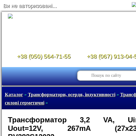
Ви не авторизовані...
+38 (050) 564-71-55
+38 (067) 913-04-
Каталог
»
Трансформатори, осердя, індуктивності
»
Транс
силові герметичні
»
Трансформатор 3,2 VA, Uin
Uout=12V, 267mA (27х23х