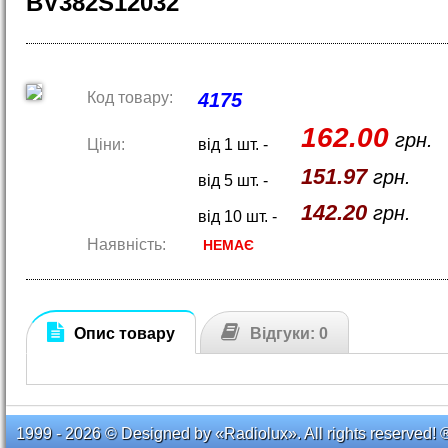
BV382S12032
Код товару:
4175
162.00
грн.
Ціни:
від 1 шт. -
151.97
грн.
від 5 шт. -
142.20
грн.
від 10 шт. -
Наявність:
НЕМАЄ
Опис товару
Відгуки: 0
1999 - 2026 © Designed by «Radiolux». All rights reserved! 