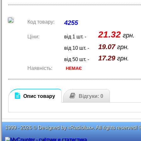
Код товару:
4255
21.32
грн.
Ціни:
від 1 шт. -
19.07
грн.
від 10 шт. -
17.29
грн.
від 50 шт. -
Наявність:
НЕМАЄ
Опис товару
Відгуки: 0
1999 - 2026 © Designed by «Radiolux». All rights reserved! 