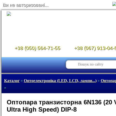
Ви не авторизовані...
+38 (050) 564-71-55
+38 (067) 913-04-
Каталог
»
Оптоелектроніка (LED, LCD, лампи...)
»
Оптопар
»
Оптопара транзисторна 6N136 (20 V
Ultra High Speed) DIP-8