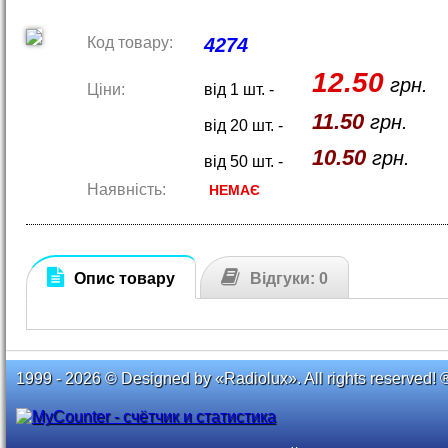
Код товару:
4274
12.50
грн.
Ціни:
від 1 шт. -
11.50
грн.
від 20 шт. -
10.50
грн.
від 50 шт. -
Наявність:
НЕМАЄ
Опис товару
Відгуки: 0
1999 - 2026 © Designed by «Radiolux». All rights reserved! 