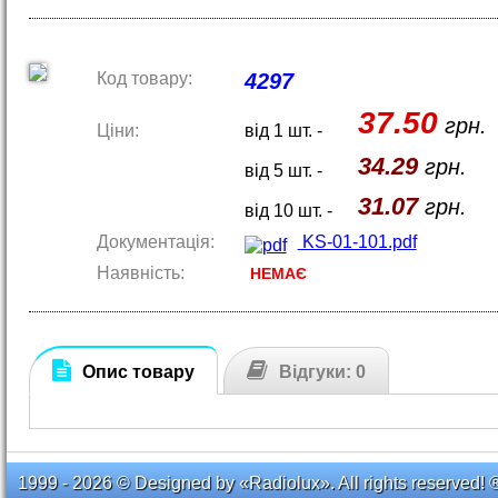
Код товару:
4297
37.50
грн.
Ціни:
від 1 шт. -
34.29
грн.
від 5 шт. -
31.07
грн.
від 10 шт. -
Документація:
KS-01-101.pdf
Наявність:
НЕМАЄ
Опис товару
Відгуки: 0
1999 - 2026 © Designed by «Radiolux». All rights reserved! 