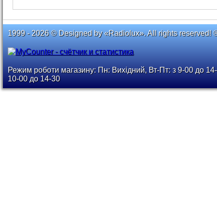
1999 - 2026 © Designed by «Radiolux». All rights reserved! 
Режим роботи магазину: Пн: Вихідний, Вт-Пт: з 9-00 до 14-
10-00 до 14-30