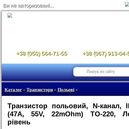
Ви не авторизовані...
+38 (050) 564-71-55
+38 (067) 913-04-
Каталог
»
Транзистори
»
Польові
»
Транзистор польовий, N-канал, 
(47A, 55V, 22mOhm) TO-220, Ло
рівень