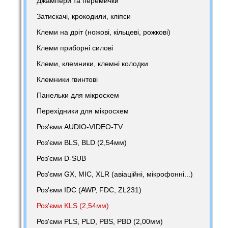
Джампери та перемички
Затискачі, крокодили, кліпси
Клеми на дріт (ножові, кільцеві, рожкові)
Клеми приборні силові
Клеми, клемники, клемні колодки
Клемники гвинтові
Панельки для мікросхем
Перехідники для мікросхем
Роз'єми AUDIO-VIDEO-TV
Роз'єми BLS, BLD (2,54мм)
Роз'єми D-SUB
Роз'єми GX, MIC, XLR (авіаційні, мікрофонні...)
Роз'єми IDC (AWP, FDC, ZL231)
Роз'єми KLS (2,54мм)
Роз'єми PLS, PLD, PBS, PBD (2,00мм)