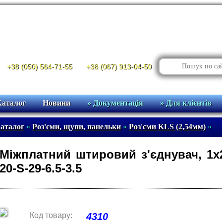
+38 (050) 564-71-55
+38 (067) 913-04-50
Каталог
Новини
» Документація
» Для клієнтів
аталог
»
Роз'єми, щупи, панельки
»
Роз'єми KLS (2,54мм)
»
Міжплатний штировий з'єднувач, 1x2
20-S-29-6.5-3.5
Код товару:
4310