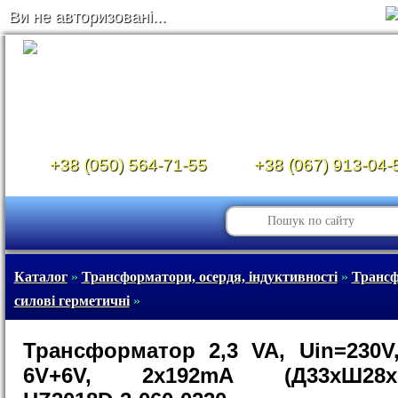
Ви не авторизовані...
+38 (050) 564-71-55
+38 (067) 913-04-
Каталог
»
Трансформатори, осердя, індуктивності
»
Транс
силові герметичні
»
Трансформатор 2,3 VA, Uin=230V
6V+6V, 2x192mA (Д33хШ28х