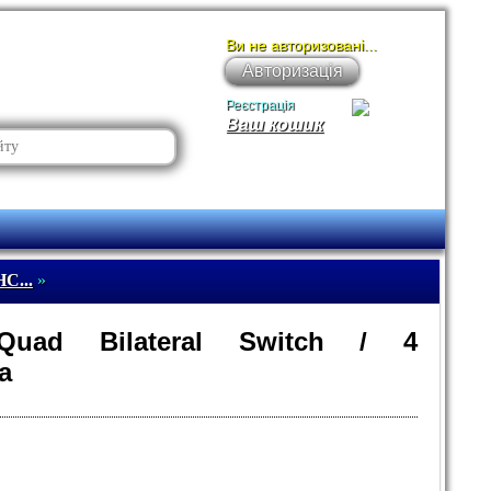
Ви не авторизовані...
Авторизація
Реєстрація
Ваш кошик
C...
»
Quad Bilateral Switch / 4
а