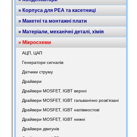
» Корпуса для РЕА та касетниці
» Макетні та монтажні плати
» Матеріали, механічні деталі, хімія
» Мікросхеми
АЦП, ЦАП
Генератори сигналів
Датчики струму
Драйвери
Драйвери MOSFET, IGBT верхні
Драйвери MOSFET, IGBT гальванічно розв'язані
Драйвери MOSFET, IGBT напівмостові
Драйвери MOSFET, IGBT нижні
Драйвери двигунів