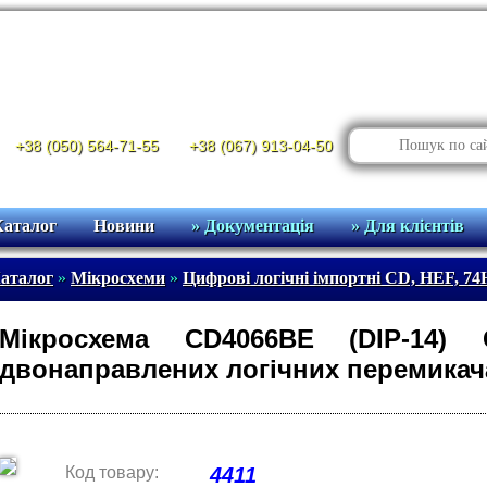
+38 (050) 564-71-55
+38 (067) 913-04-50
Каталог
Новини
» Документація
» Для клієнтів
аталог
»
Мікросхеми
»
Цифрові логічні імпортні CD, HEF, 74H
Мікросхема CD4066BE (DIP-14) 
двонаправлених логічних перемикач
Код товару:
4411