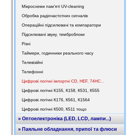
Мікросхеми пам'яті UV-cleaning
Обробка радіочастотних сигналів
Операційні підсилювачі та компаратори
Підсилювачі звуку, темброблоки
Різні
Таймери, годинники реального часу
Телевізійні
Телефонні
Цифрові логічні імпортні CD, HEF, 74HC...
Цифрові логічні К155, К158, К531, К555
Цифрові логічні К176, К561, К1564
Цифрові логічні К500, К511 тощо
» Оптоелектроніка (LED, LCD, лампи...)
» Паяльне обладнання, припої та флюси