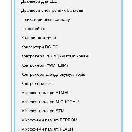
Драйвери для LED
Драйвери електронних баластів
Індикатори рівня сигналу
Інтерфейсні
Кодери, декодери
Конвертори DC-DC
Контролери PFC/PWM комбіновані
Контролери PWM (ШІМ)
Контролери заряду акумуляторів
Контролери різні
Мікроконтролери ATMEL
Мікроконтролери MICROCHIP
Мікроконтролери STM
Мікросхеми пам'яті EEPROM
Мікросхеми пам'яті FLASH