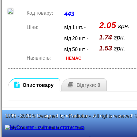
Код товару:
443
2.05
грн.
Ціни:
від 1 шт. -
1.74
грн.
від 20 шт. -
1.53
грн.
від 50 шт. -
Наявність:
НЕМАЄ
Опис товару
Відгуки: 0
1999 - 2026 © Designed by «Radiolux». All rights reserved! 