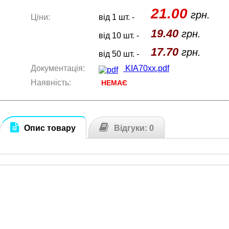
21.00
грн.
Ціни:
від 1 шт. -
19.40
грн.
від 10 шт. -
17.70
грн.
від 50 шт. -
Документація:
KIA70xx.pdf
Наявність:
НЕМАЄ
Опис товару
Відгуки: 0