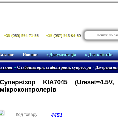
+38 (050) 564-71-55
+38 (067) 913-04-50
Каталог
Новини
» Документація
» Для клієнтів
аталог
»
Стабілізатори, стабілітрони, супресори
»
Джерела опо
Супервізор KIA7045 (Ureset=4.5
мікроконтролерів
Код товару:
4451