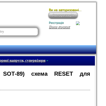
Ви не авторизовані...
Авторизація
Реєстрація
Ваш кошик
рної напруги, супервізори
»
V, SOT-89) схема RESET для