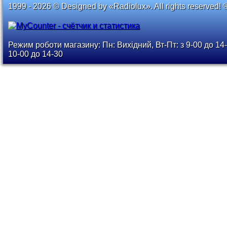
1999 - 2026 © Designed by «Radiolux». All rights reserved! 
Режим роботи магазину: Пн: Вихідний, Вт-Пт: з 9-00 до 14-
10-00 до 14-30