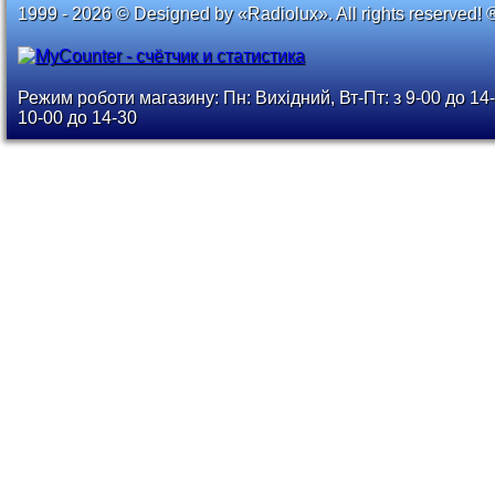
1999 - 2026 © Designed by «Radiolux». All rights reserved! 
Режим роботи магазину: Пн: Вихідний, Вт-Пт: з 9-00 до 14-
10-00 до 14-30