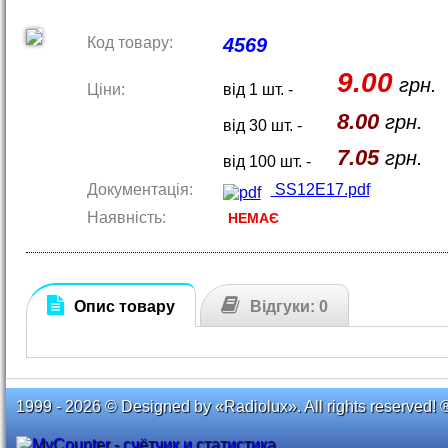
Код товару:
4569
9.00
грн.
Ціни:
від 1 шт. -
8.00
грн.
від 30 шт. -
7.05
грн.
від 100 шт. -
Документація:
SS12E17.pdf
Наявність:
НЕМАЄ
Опис товару
Відгуки: 0
1999 - 2026 © Designed by «Radiolux». All rights reserved! 