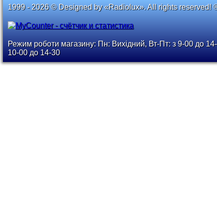
1999 - 2026 © Designed by «Radiolux». All rights reserved! 
Режим роботи магазину: Пн: Вихідний, Вт-Пт: з 9-00 до 14-
10-00 до 14-30