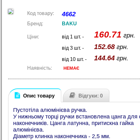
Код товару:
4662
Бренд:
BAKU
160.71
грн.
Ціни:
від 1 шт. -
152.68
грн.
від 3 шт. -
144.64
грн.
від 10 шт. -
Наявність:
НЕМАЄ
Опис товару
Відгуки: 0
Пустотіла алюмінієва ручка.
У нижньому торці ручки встановлена цанга для ф
наконечників. Цанга латунна, притискна гайка
алюмінієва.
Діаметр клинка наконечника - 2,5 мм.