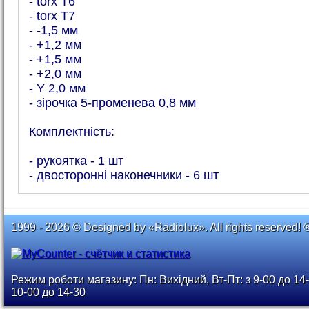
- torx T6
- torx T7
- -1,5 мм
- +1,2 мм
- +1,5 мм
- +2,0 мм
- Y 2,0 мм
- зірочка 5-променева 0,8 мм
Комплектність:
- рукоятка - 1 шт
- двосторонні наконечники - 6 шт
1999 - 2026 © Designed by «Radiolux». All rights reserved! 
Режим роботи магазину: Пн: Вихідний, Вт-Пт: з 9-00 до 14-
10-00 до 14-30