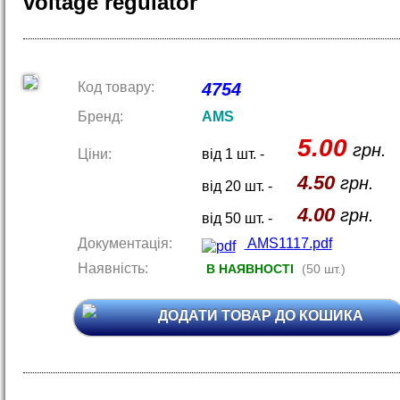
voltage regulator
Код товару:
4754
Бренд:
AMS
5.00
грн.
Ціни:
від 1 шт. -
4.50
грн.
від 20 шт. -
4.00
грн.
від 50 шт. -
Документація:
AMS1117.pdf
Наявність:
В НАЯВНОСТІ
(50 шт.)
ДОДАТИ ТОВАР ДО КОШИКА