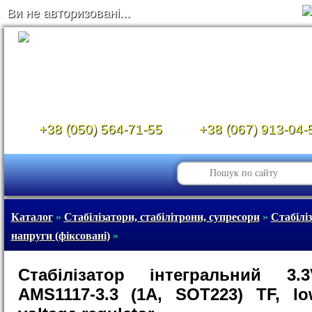
Ви не авторизовані...
+38 (050) 564-71-55
+38 (067) 913-04-
Каталог
»
Стабілізатори, стабілітрони, супресори
»
Стабілі
напруги (фіксовані)
»
Стабілізатор інтегральний 3.3
AMS1117-3.3 (1A, SOT223) TF, l