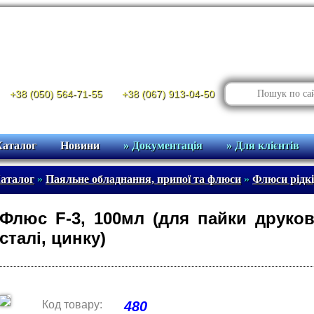
+38 (050) 564-71-55
+38 (067) 913-04-50
Каталог
Новини
» Документація
» Для клієнтів
аталог
»
Паяльне обладнання, припої та флюси
»
Флюси рідкі
Флюс F-3, 100мл (для пайки друкова
сталі, цинку)
Код товару:
480