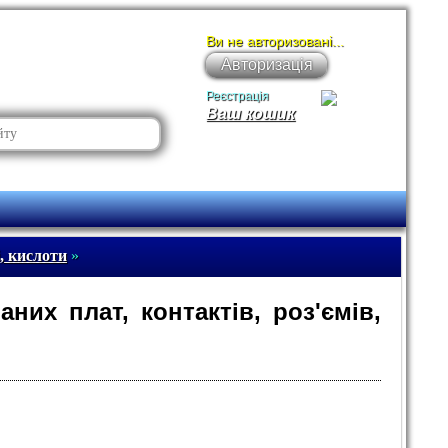
Ви не авторизовані...
Авторизація
Реєстрація
Ваш кошик
, кислоти
»
них плат, контактів, роз'ємів,