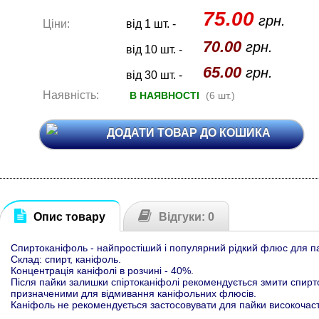
75.00
грн.
Ціни:
від 1 шт. -
70.00
грн.
від 10 шт. -
65.00
грн.
від 30 шт. -
Наявність:
В НАЯВНОСТІ
(6 шт.)
ДОДАТИ ТОВАР ДО КОШИКА
Опис товару
Відгуки: 0
Спиртоканіфоль - найпростіший і популярний рідкий флюс для п
Склад: спирт, каніфоль.
Концентрація каніфолі в розчині - 40%.
Після пайки залишки спіртоканіфолі рекомендується змити спир
призначеними для відмивання каніфольних флюсів.
Каніфоль не рекомендується застосовувати для пайки високочаст