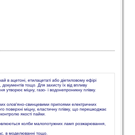
ай в ацетоні, етилацетаті або діетиловому ефірі
 документів тощо. Для захисту їх від впливу
я утворює міцну, газо- і водонепроникну плівку.
аяних олов'яно-свинцевими припоями електричних
ого поверхні міцну, еластичну плівку, що перешкоджає
 контролю якості пайки.
барвлюються колби малопотужних ламп розжарювання,
ас, в моделюванні тощо.