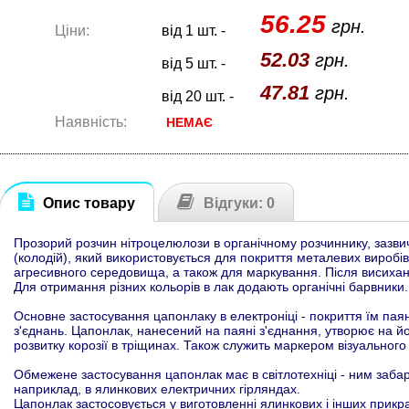
56.25
грн.
Ціни:
від 1 шт. -
52.03
грн.
від 5 шт. -
47.81
грн.
від 20 шт. -
Наявність:
НЕМАЄ
Опис товару
Відгуки: 0
Прозорий розчин нітроцелюлози в органічному розчиннику, зазвич
(колодій), який використовується для покриття металевих виробів,
агресивного середовища, а також для маркування. Після висиханн
Для отримання різних кольорів в лак додають органічні барвники.
Основне застосування цапонлаку в електроніці - покриття їм п
з'єднань. Цапонлак, нанесений на паяні з'єднання, утворює на й
розвитку корозії в тріщинах. Також служить маркером візуального
Обмежене застосування цапонлак має в світлотехніці - ним за
наприклад, в ялинкових електричних гірляндах.
Цапонлак застосовується у виготовленні ялинкових і інших прикр