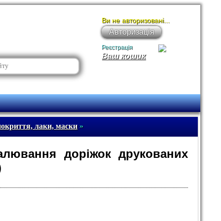
Ви не авторизовані...
Авторизація
Реєстрація
Ваш кошик
покриття, лаки, маски
»
алювання доріжок друкованих
)