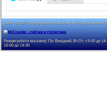
1999 - 2026 © Designed by «Radiolux». All rights reserved! 
Режим роботи магазину: Пн: Вихідний, Вт-Пт: з 9-00 до 14-
10-00 до 14-30