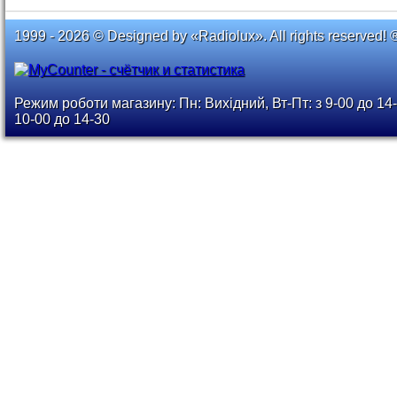
1999 - 2026 © Designed by «Radiolux». All rights reserved! 
Режим роботи магазину: Пн: Вихідний, Вт-Пт: з 9-00 до 14-
10-00 до 14-30