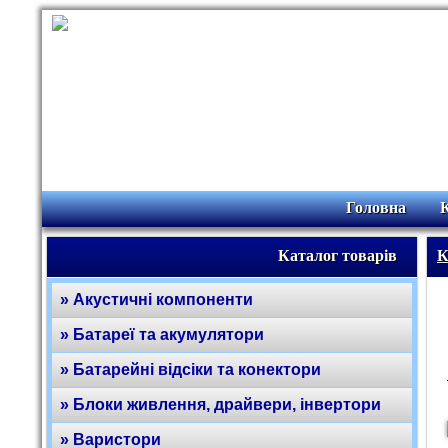
Головна
Каталог товарів
К
» Акустичні компоненти
» Батареї та акумулятори
» Батарейні відсіки та конектори
» Блоки живлення, драйвери, інвертори
» Варистори