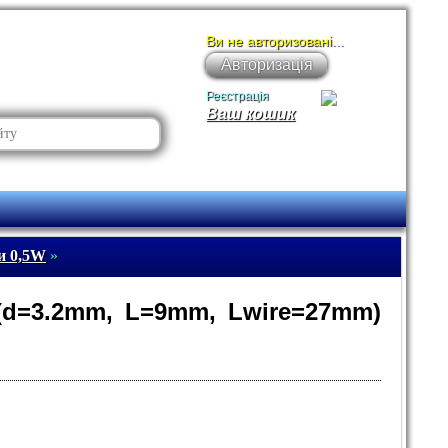
Ви не авторизовані...
Авторизація
Реєстрація
Ваш кошик
и 0,5W
»
 (d=3.2mm, L=9mm, Lwire=27mm)