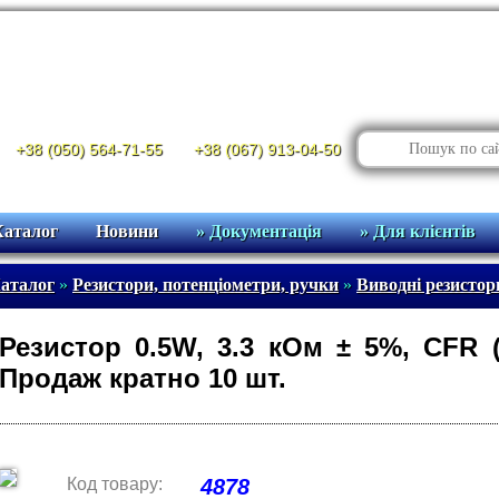
+38 (050) 564-71-55
+38 (067) 913-04-50
Каталог
Новини
» Документація
» Для клієнтів
аталог
»
Резистори, потенціометри, ручки
»
Виводні резистор
Резистор 0.5W, 3.3 кОм ± 5%, CFR
Продаж кратно 10 шт.
Код товару:
4878