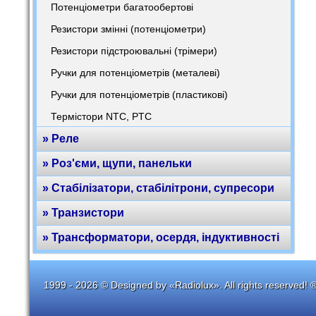
Потенціометри багатообертові
Резистори змінні (потенціометри)
Резистори підстроювальні (трімери)
Ручки для потенціометрів (металеві)
Ручки для потенціометрів (пластикові)
Термістори NTC, PTC
» Реле
» Роз'єми, щупи, панельки
» Стабілізатори, стабілітрони, супресори
» Транзистори
» Трансформатори, осердя, індуктивності
1999 - 2026 © Designed by «Radiolux». All rights reserved! 