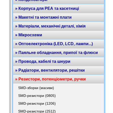
» Корпуса для РЕА та касетниці
» Макетні та монтажні плати
» Матеріали, механічні деталі, хімія
» Мікросхеми
» Оптоелектроніка (LED, LCD, лампи...)
» Паяльне обладнання, припої та флюси
» Провода, кабелі та шнури
» Радіатори, вентилятори, решітки
» Резистори, потенціометри, ручки
SMD-зборки (масиви)
SMD-резистори (0805)
SMD-резистори (1206)
SMD-резистори (2512)