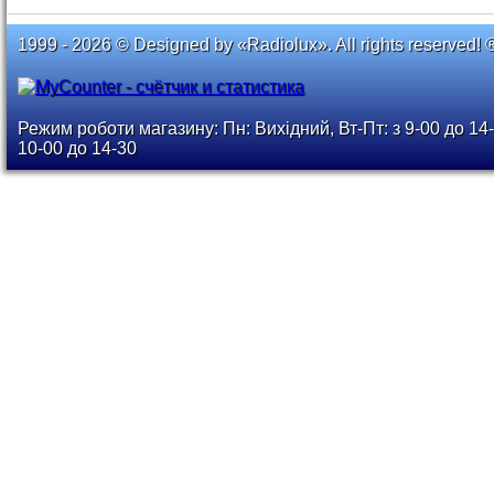
1999 - 2026 © Designed by «Radiolux». All rights reserved! 
Режим роботи магазину: Пн: Вихідний, Вт-Пт: з 9-00 до 14-
10-00 до 14-30