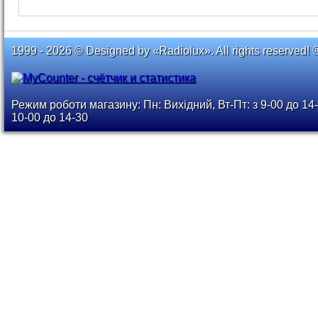
1999 - 2026 © Designed by «Radiolux». All rights reserved! 
Режим роботи магазину: Пн: Вихідний, Вт-Пт: з 9-00 до 14-
10-00 до 14-30