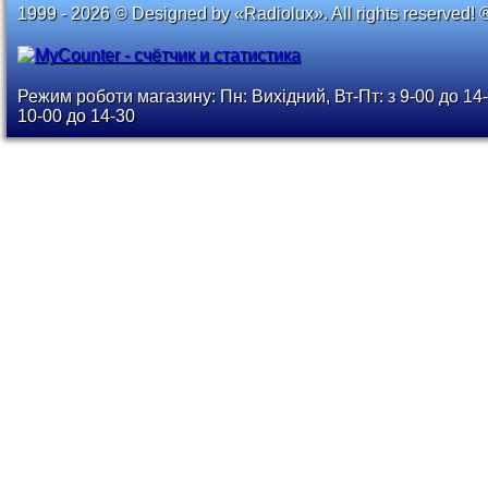
1999 - 2026 © Designed by «Radiolux». All rights reserved! 
Режим роботи магазину: Пн: Вихідний, Вт-Пт: з 9-00 до 14-
10-00 до 14-30