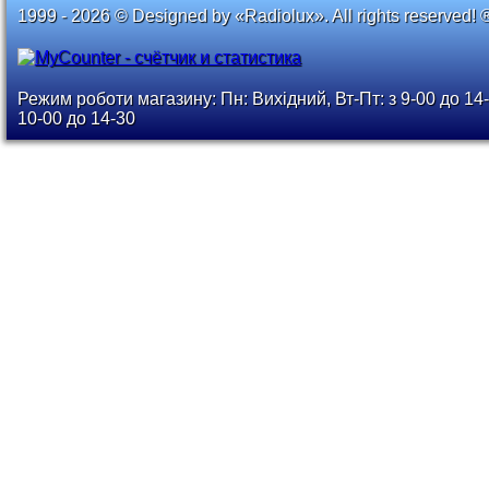
1999 - 2026 © Designed by «Radiolux». All rights reserved! 
Режим роботи магазину: Пн: Вихідний, Вт-Пт: з 9-00 до 14-
10-00 до 14-30