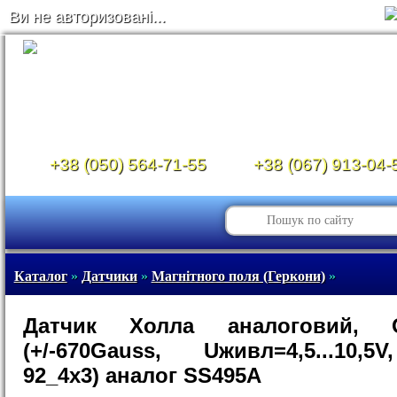
Ви не авторизовані...
+38 (050) 564-71-55
+38 (067) 913-04-
Каталог
»
Датчики
»
Магнітного поля (Геркони)
»
Датчик Холла аналоговий, 
(+/-670Gauss, Uживл=4,5...10,
92_4x3) аналог SS495A