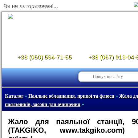
Ви не авторизовані...
+38 (050) 564-71-55
+38 (067) 913-04-
Каталог
»
Паяльне обладнання, припої та флюси
»
Жала д
паяльників, засоби для очищення
»
Жало для паяльної станції, 90
(TAKGIKO, www.takgiko.com) 