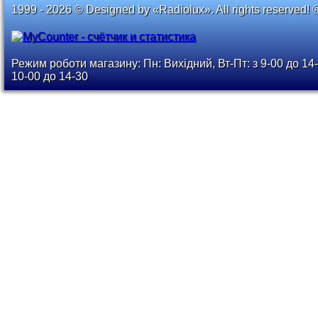
1999 - 2026 © Designed by «Radiolux». All rights reserved! 
Режим роботи магазину: Пн: Вихідний, Вт-Пт: з 9-00 до 14-
10-00 до 14-30