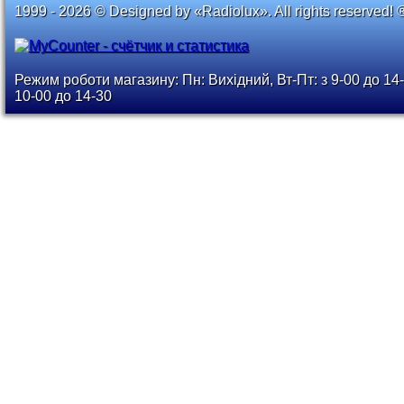
1999 - 2026 © Designed by «Radiolux». All rights reserved! 
Режим роботи магазину: Пн: Вихідний, Вт-Пт: з 9-00 до 14-
10-00 до 14-30