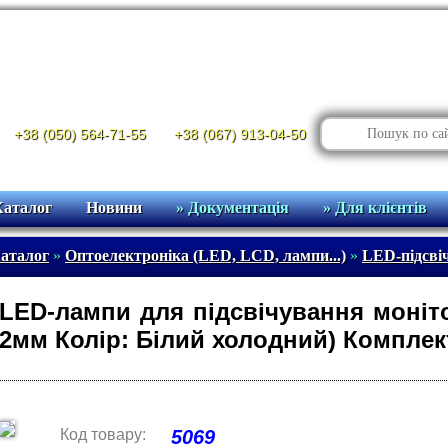
+38 (050) 564-71-55
+38 (067) 913-04-50
Каталог
Новини
» Документація
» Для клієнтів
аталог
»
Оптоелектроніка (LED, LCD, лампи...)
»
LED-підсві
LED-лампи для підсвічування моніто
2мм Колір: Білий холодний) Комплек
Код товару:
5069