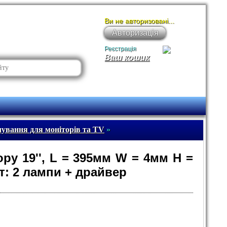
Ви не авторизовані...
Авторизація
Реєстрація
Ваш кошик
чування для моніторів та TV
»
ру 19'', L = 395мм W = 4мм H =
т: 2 лампи + драйвер