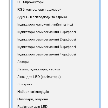
LED-прожектори
RGB-контролери та димери
АДРЕСНІ світлодіоди та стрічки
Індикатори матричні, лінійні та інші
Індикатори семисегментні 1-цифрові
Індикатори семисегментні 2-цифрові
Індикатори семисегментні 3-цифрові
Індикатори семисегментні 4-цифрові
Лазери
Лампи, індикатори, неонки
Лінзи для LED (коліматори)
Ліхтарики
Набори світлодіодів
Оптопари, оптрони
Радіатори для LED