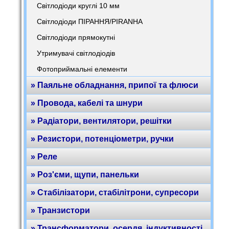
Світлодіоди круглі 10 мм
Світлодіоди ПІРАННЯ/PIRANHA
Світлодіоди прямокутні
Утримувачі світлодіодів
Фотоприймальні елементи
» Паяльне обладнання, припої та флюси
» Провода, кабелі та шнури
» Радіатори, вентилятори, решітки
» Резистори, потенціометри, ручки
» Реле
» Роз'єми, щупи, панельки
» Стабілізатори, стабілітрони, супресори
» Транзистори
» Трансформатори, осердя, індуктивності