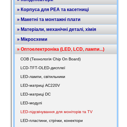
» Корпуса для РЕА та касетниці
» Макетні та монтажні плати
» Матеріали, механічні деталі, хімія
» Мікросхеми
» Оптоелектроніка (LED, LCD, лампи...)
COB (Технологія Chip On Board)
LCD-TFT-OLED-дисплеї
LED-лампи, світильники
LED-матриці AC220V
LED-матриці DC
LED-модулі
LED-підсвічування для моніторів та TV
LED-пластини, стрічки, конектори