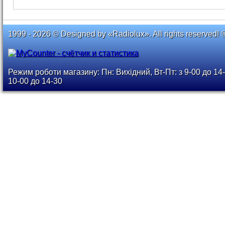
1999 - 2026 © Designed by «Radiolux». All rights reserved! 
Режим роботи магазину: Пн: Вихідний, Вт-Пт: з 9-00 до 14-
10-00 до 14-30