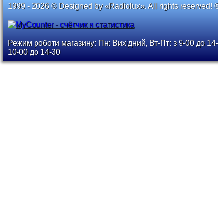
1999 - 2026 © Designed by «Radiolux». All rights reserved! 
Режим роботи магазину: Пн: Вихідний, Вт-Пт: з 9-00 до 14-
10-00 до 14-30