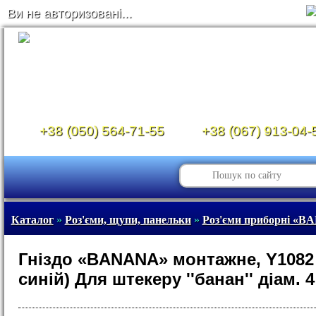
Ви не авторизовані...
+38 (050) 564-71-55
+38 (067) 913-04-
Каталог
»
Роз'єми, щупи, панельки
»
Роз'єми приборні «
Гніздо «BANANA» монтажне, Y1082 
синій) Для штекеру ''банан'' діам. 