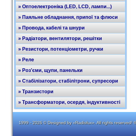
» Оптоелектроніка (LED, LCD, лампи...)
» Паяльне обладнання, припої та флюси
» Провода, кабелі та шнури
» Радіатори, вентилятори, решітки
» Резистори, потенціометри, ручки
» Реле
» Роз'єми, щупи, панельки
» Стабілізатори, стабілітрони, супресори
» Транзистори
» Трансформатори, осердя, індуктивності
1999 - 2026 © Designed by «Radiolux». All rights reserved! 