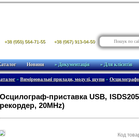
+38 (050) 564-71-55
+38 (067) 913-04-50
Каталог
Новини
» Документація
» Для клієнтів
аталог
»
Вимірювальні прилади, модулі, щупи
»
Осцилограф
Осцилограф-приставка USB, ISDS205A
рекордер, 20MHz)
Код това