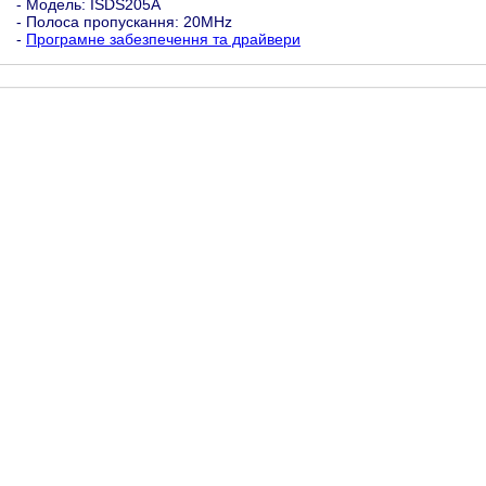
- Модель: ISDS205A
- Полоса пропускання: 20MHz
-
Програмне забезпечення та драйвери