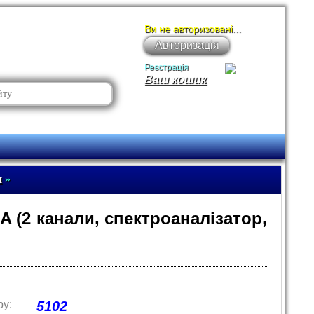
Ви не авторизовані...
Авторизація
Реєстрація
Ваш кошик
и
»
 (2 канали, спектроаналізатор,
ру:
5102